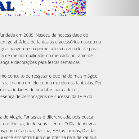
foi fundada em 2005. Nasceu da necessidade de
em geral. A loja de fantasias e acessórios nasceu na
gria inaugurou sua primeira loja na zona leste para
 há de melhor qualidade no mercado no ramo de
 dança e decorações para festas temáticas.
como conceito de resgatar o que há de mais mágico
eiras, criando um elo com o mundo das fantasias. Por
e variedades de produtos para adultos,
presença de personagens de sucesso da TV e do
 de Alegria Fantasias é diferenciada, pois busca
nto e fidelização de seus clientes.O Dia de Alegria
os, como Carnaval, Páscoa, Festas Juninas, Dia das
qui você encontra tudo que precisa para deixar sua